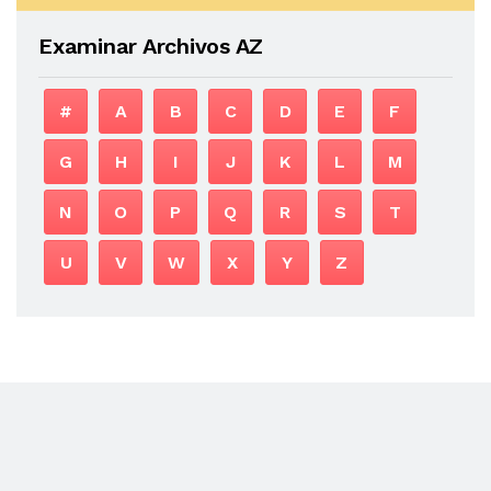
Examinar Archivos AZ
#
A
B
C
D
E
F
G
H
I
J
K
L
M
N
O
P
Q
R
S
T
U
V
W
X
Y
Z