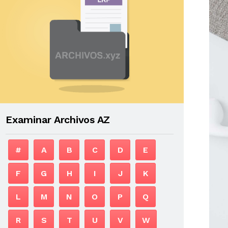
Examinar Archivos AZ
#
A
B
C
D
E
F
G
H
I
J
K
L
M
N
O
P
Q
R
S
T
U
V
W