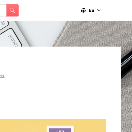
ES
da