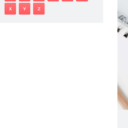
X
Y
Z