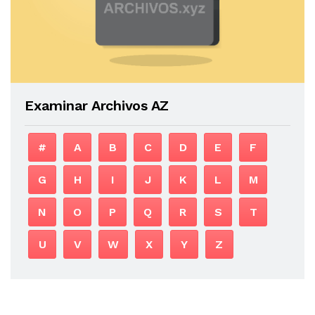
Examinar Archivos AZ
#
A
B
C
D
E
F
G
H
I
J
K
L
M
N
O
P
Q
R
S
T
U
V
W
X
Y
Z