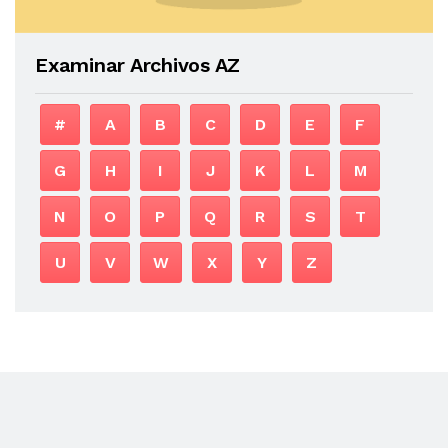
Examinar Archivos AZ
#
A
B
C
D
E
F
G
H
I
J
K
L
M
N
O
P
Q
R
S
T
U
V
W
X
Y
Z