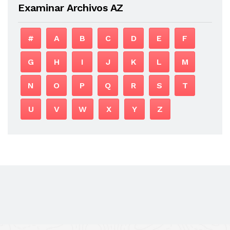
Examinar Archivos AZ
#
A
B
C
D
E
F
G
H
I
J
K
L
M
N
O
P
Q
R
S
T
U
V
W
X
Y
Z