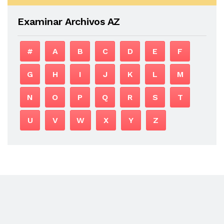
Examinar Archivos AZ
#
A
B
C
D
E
F
G
H
I
J
K
L
M
N
O
P
Q
R
S
T
U
V
W
X
Y
Z