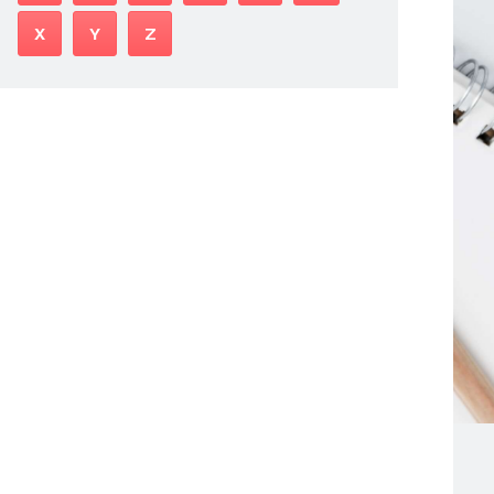
X
Y
Z