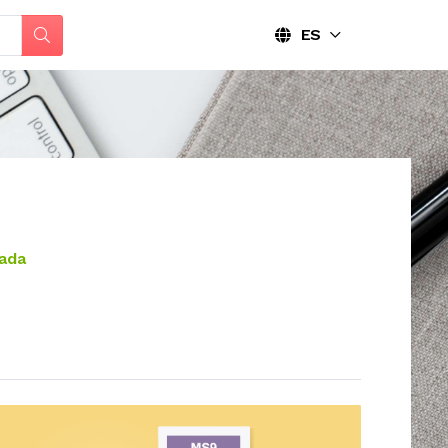
ES
cada