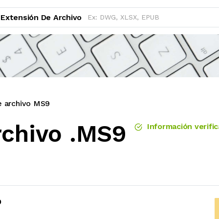
Extensión De Archivo
e archivo MS9
rchivo .MS9
Información verifi
9