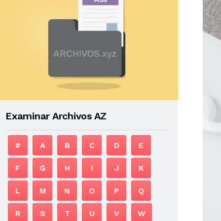
Examinar Archivos AZ
#
A
B
C
D
E
F
G
H
I
J
K
L
M
N
O
P
Q
R
S
T
U
V
W