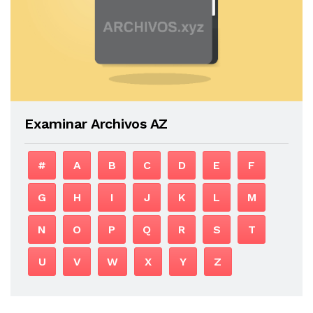
Examinar Archivos AZ
#
A
B
C
D
E
F
G
H
I
J
K
L
M
N
O
P
Q
R
S
T
U
V
W
X
Y
Z