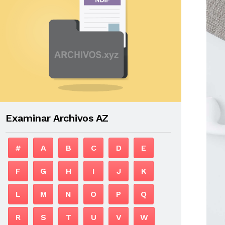
Examinar Archivos AZ
#
A
B
C
D
E
F
G
H
I
J
K
L
M
N
O
P
Q
R
S
T
U
V
W