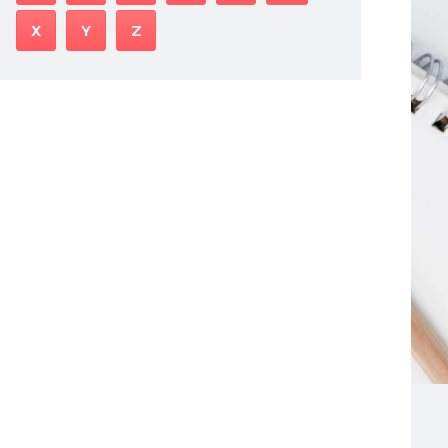
X
Y
Z