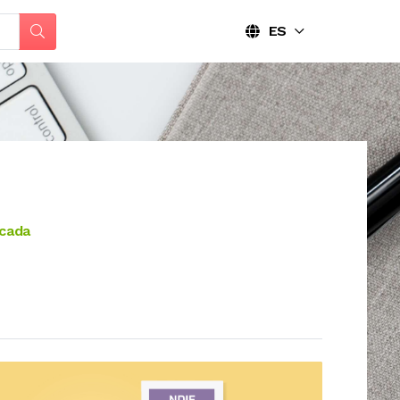
ES
icada