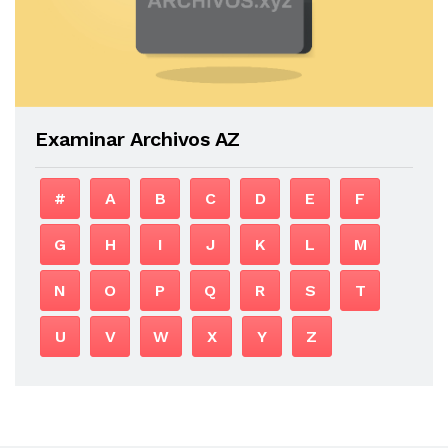
Examinar Archivos AZ
#
A
B
C
D
E
F
G
H
I
J
K
L
M
N
O
P
Q
R
S
T
U
V
W
X
Y
Z