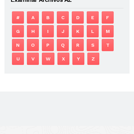
#
A
B
C
D
E
F
G
H
I
J
K
L
M
N
O
P
Q
R
S
T
U
V
W
X
Y
Z