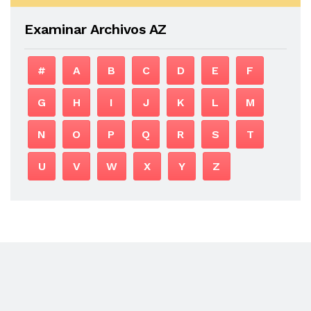
Examinar Archivos AZ
#
A
B
C
D
E
F
G
H
I
J
K
L
M
N
O
P
Q
R
S
T
U
V
W
X
Y
Z