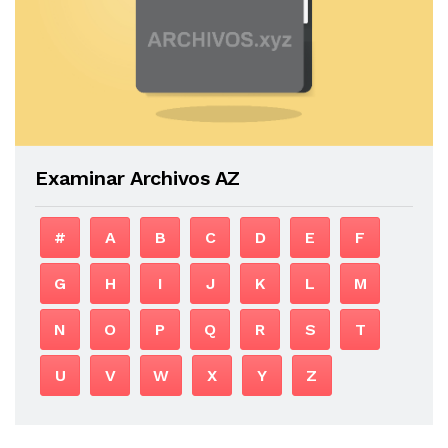
Examinar Archivos AZ
#
A
B
C
D
E
F
G
H
I
J
K
L
M
N
O
P
Q
R
S
T
U
V
W
X
Y
Z