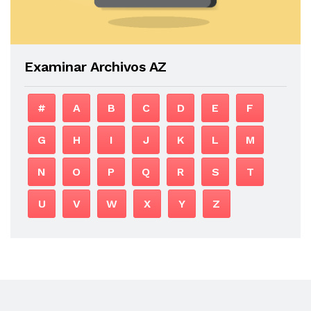
Examinar Archivos AZ
#
A
B
C
D
E
F
G
H
I
J
K
L
M
N
O
P
Q
R
S
T
U
V
W
X
Y
Z