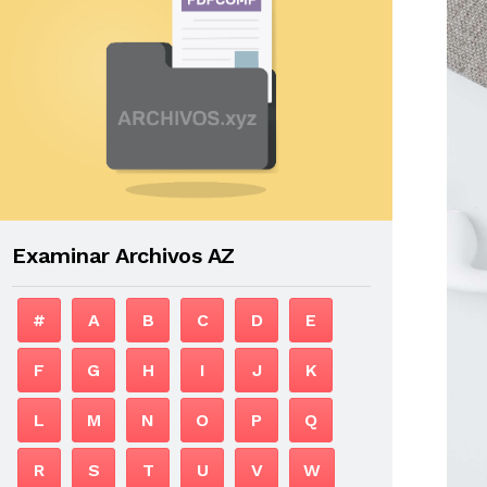
Examinar Archivos AZ
#
A
B
C
D
E
F
G
H
I
J
K
L
M
N
O
P
Q
R
S
T
U
V
W