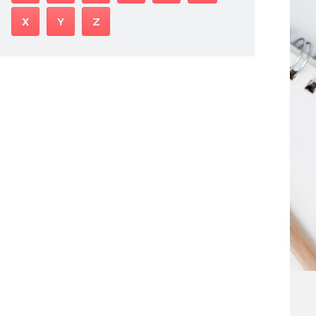
X
Y
Z