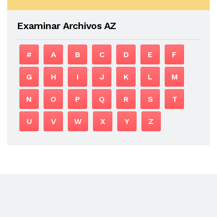
Examinar Archivos AZ
#
A
B
C
D
E
F
G
H
I
J
K
L
M
N
O
P
Q
R
S
T
U
V
W
X
Y
Z