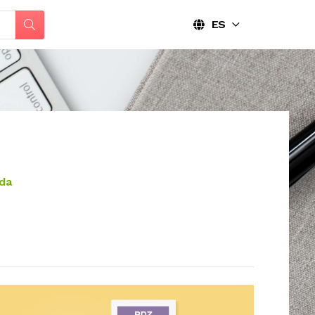
ES
ada