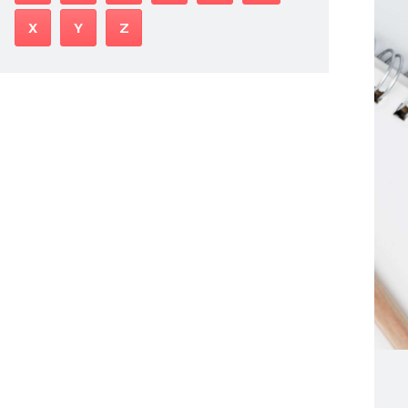
X
Y
Z