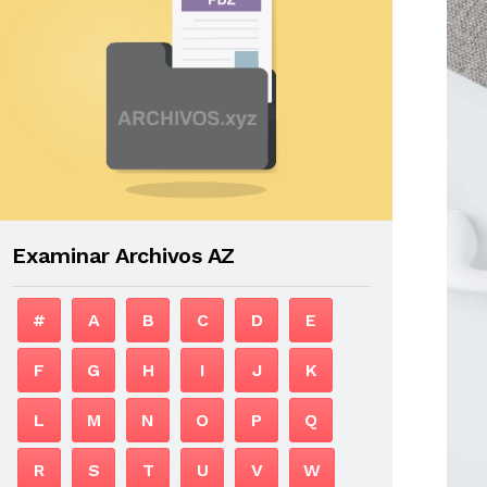
Examinar Archivos AZ
#
A
B
C
D
E
F
G
H
I
J
K
L
M
N
O
P
Q
R
S
T
U
V
W