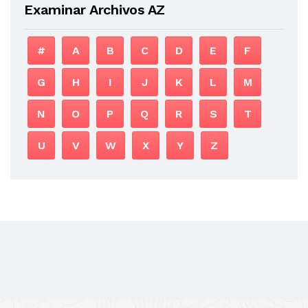
Examinar Archivos AZ
#
A
B
C
D
E
F
G
H
I
J
K
L
M
N
O
P
Q
R
S
T
U
V
W
X
Y
Z