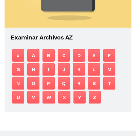
Examinar Archivos AZ
#
A
B
C
D
E
F
G
H
I
J
K
L
M
N
O
P
Q
R
S
T
U
V
W
X
Y
Z