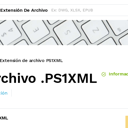
Extensión De Archivo
Extensión de archivo PS1XML
rchivo .PS1XML
Informac
ción
1XML