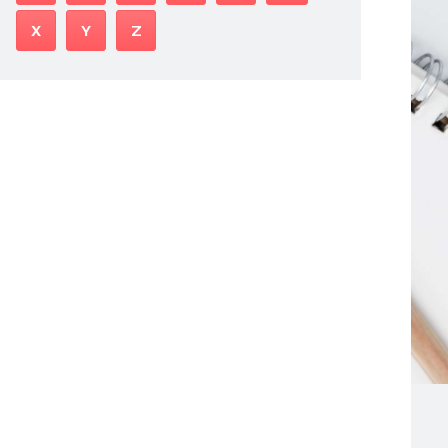
X
Y
Z