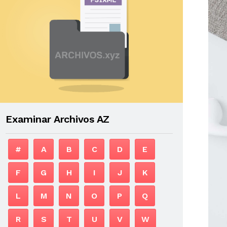
Examinar Archivos AZ
#
A
B
C
D
E
F
G
H
I
J
K
L
M
N
O
P
Q
R
S
T
U
V
W