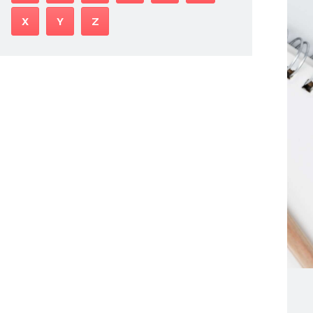
X
Y
Z