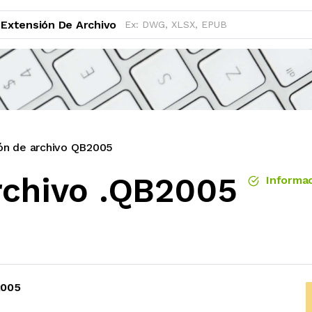
Extensión De Archivo
ón de archivo QB2005
rchivo .QB2005
Informac
2005