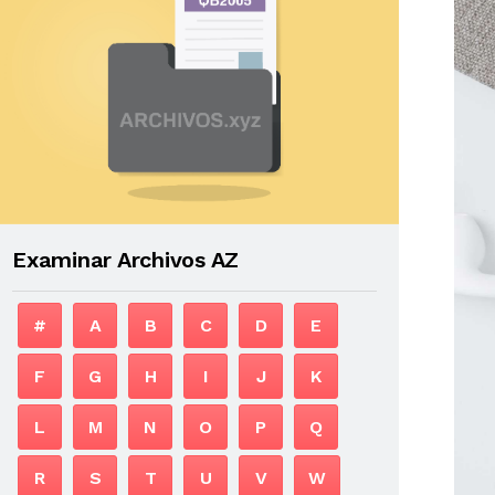
Examinar Archivos AZ
#
A
B
C
D
E
F
G
H
I
J
K
L
M
N
O
P
Q
R
S
T
U
V
W