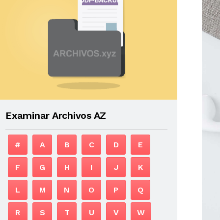
Examinar Archivos AZ
#
A
B
C
D
E
F
G
H
I
J
K
L
M
N
O
P
Q
R
S
T
U
V
W