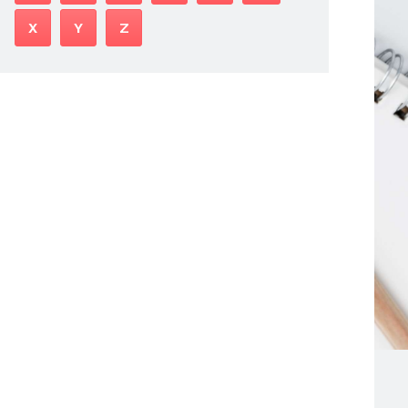
X
Y
Z