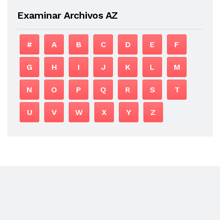
Examinar Archivos AZ
#
A
B
C
D
E
F
G
H
I
J
K
L
M
N
O
P
Q
R
S
T
U
V
W
X
Y
Z