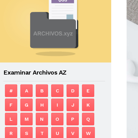
Examinar Archivos AZ
#
A
B
C
D
E
F
G
H
I
J
K
L
M
N
O
P
Q
R
S
T
U
V
W