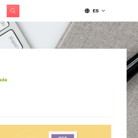
ES
ada