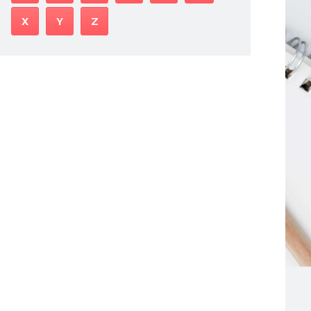
X
Y
Z