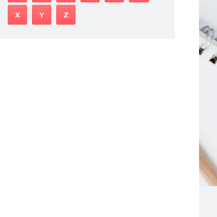
X
Y
Z