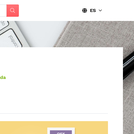
ES
ada