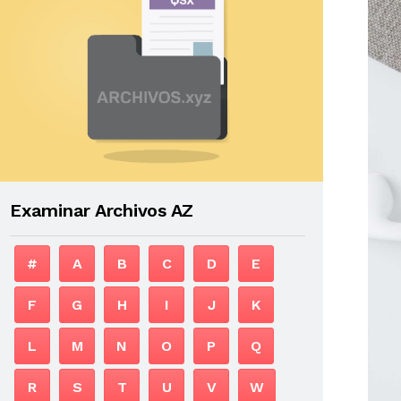
Examinar Archivos AZ
#
A
B
C
D
E
F
G
H
I
J
K
L
M
N
O
P
Q
R
S
T
U
V
W