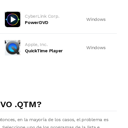
CyberLink Corp.
Windows
PowerDVD
Apple, Inc.
Windows
QuickTime Player
VO .QTM?
ntonces, en la mayoría de los casos, el problema es
a. Seleccione uno de los programas de la lista e