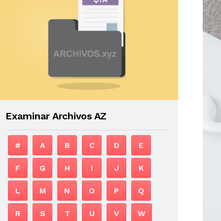
Examinar Archivos AZ
#
A
B
C
D
E
F
G
H
I
J
K
L
M
N
O
P
Q
R
S
T
U
V
W