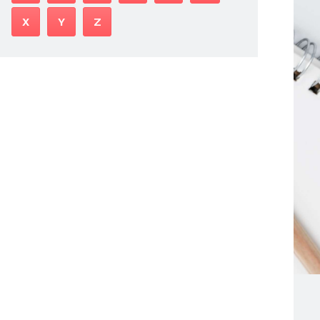
X
Y
Z