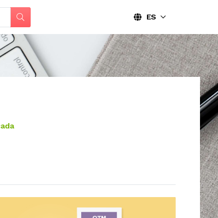
ES
cada