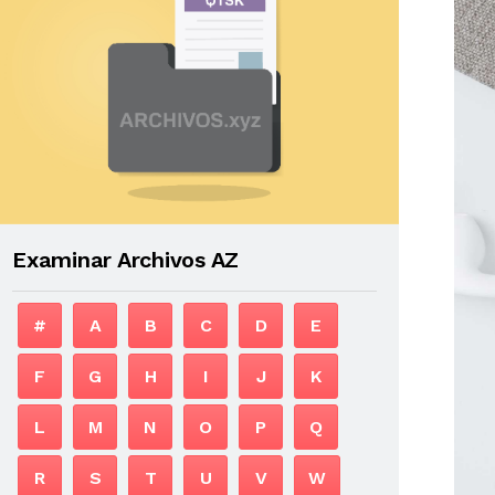
Examinar Archivos AZ
#
A
B
C
D
E
F
G
H
I
J
K
L
M
N
O
P
Q
R
S
T
U
V
W