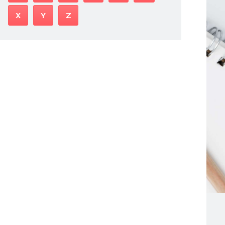
X
Y
Z