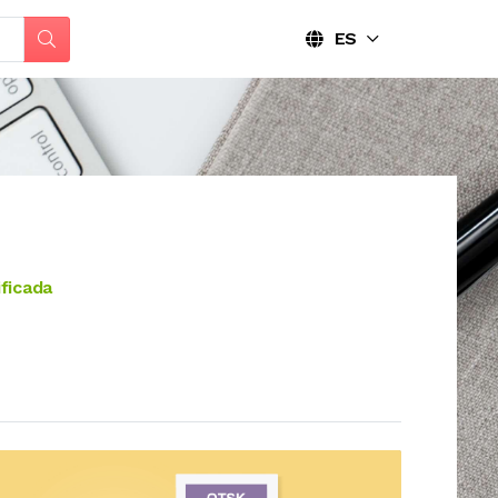
ES
ficada