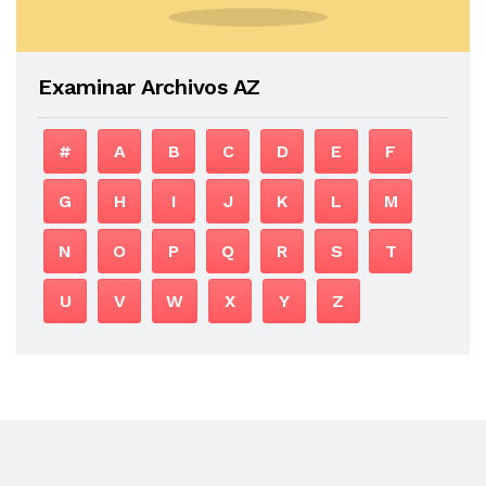
Examinar Archivos AZ
#
A
B
C
D
E
F
G
H
I
J
K
L
M
N
O
P
Q
R
S
T
U
V
W
X
Y
Z