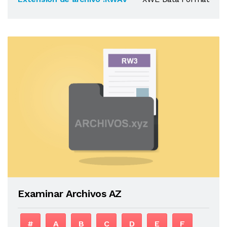
Examinar Archivos AZ
#
A
B
C
D
E
F