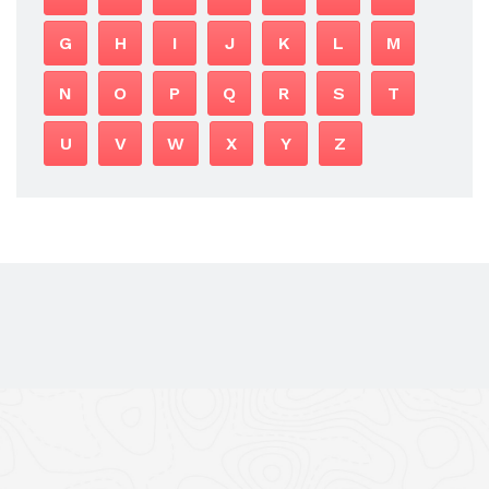
G
H
I
J
K
L
M
N
O
P
Q
R
S
T
U
V
W
X
Y
Z