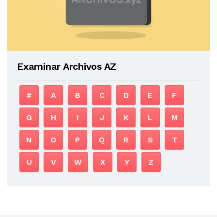
Examinar Archivos AZ
#
A
B
C
D
E
F
G
H
I
J
K
L
M
N
O
P
Q
R
S
T
U
V
W
X
Y
Z