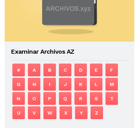
Examinar Archivos AZ
#
A
B
C
D
E
F
G
H
I
J
K
L
M
N
O
P
Q
R
S
T
U
V
W
X
Y
Z