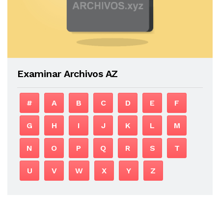
Examinar Archivos AZ
#
A
B
C
D
E
F
G
H
I
J
K
L
M
N
O
P
Q
R
S
T
U
V
W
X
Y
Z