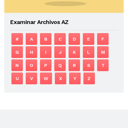
Examinar Archivos AZ
#
A
B
C
D
E
F
G
H
I
J
K
L
M
N
O
P
Q
R
S
T
U
V
W
X
Y
Z