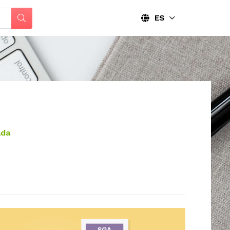
ES
ada