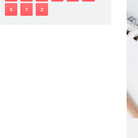
X
Y
Z