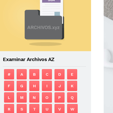
Examinar Archivos AZ
#
A
B
C
D
E
F
G
H
I
J
K
L
M
N
O
P
Q
R
S
T
U
V
W