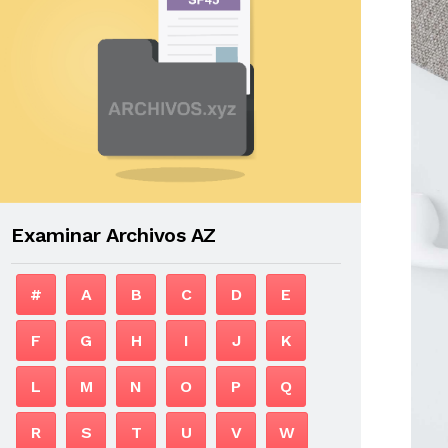
Examinar Archivos AZ
#
A
B
C
D
E
F
G
H
I
J
K
L
M
N
O
P
Q
R
S
T
U
V
W