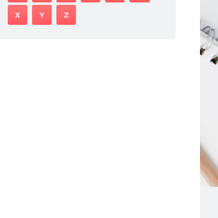
X
Y
Z