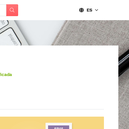
ES
ficada