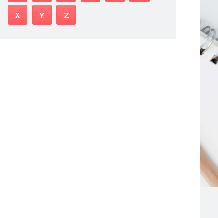
X
Y
Z