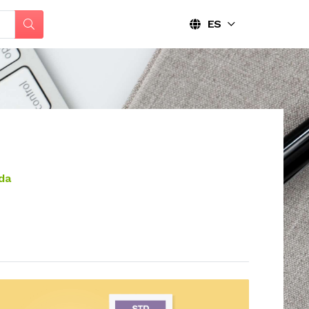
ES
da