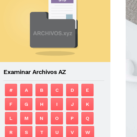
Examinar Archivos AZ
#
A
B
C
D
E
F
G
H
I
J
K
L
M
N
O
P
Q
R
S
T
U
V
W