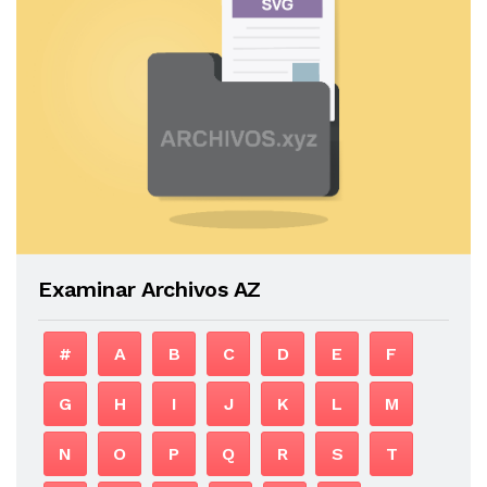
Examinar Archivos AZ
#
A
B
C
D
E
F
G
H
I
J
K
L
M
N
O
P
Q
R
S
T