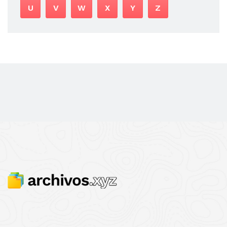
U
V
W
X
Y
Z