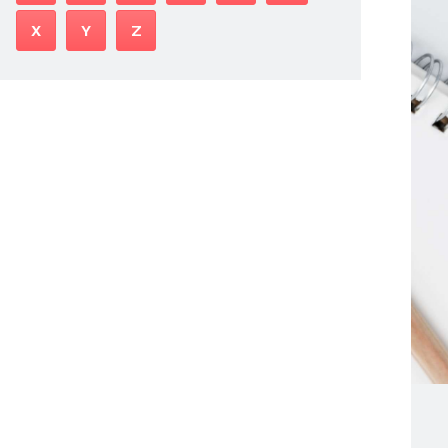
X
Y
Z