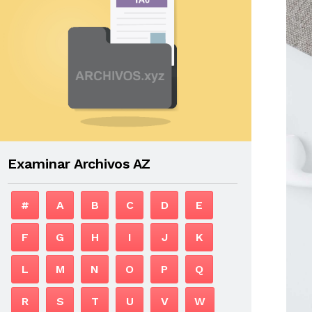
Examinar Archivos AZ
#
A
B
C
D
E
F
G
H
I
J
K
L
M
N
O
P
Q
R
S
T
U
V
W