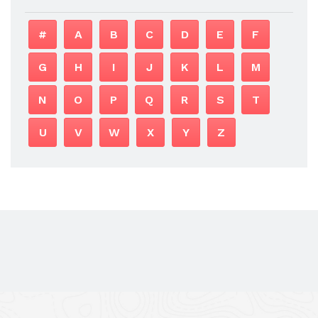
#
A
B
C
D
E
F
G
H
I
J
K
L
M
N
O
P
Q
R
S
T
U
V
W
X
Y
Z