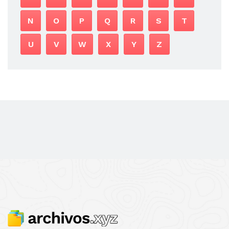
N
O
P
Q
R
S
T
U
V
W
X
Y
Z