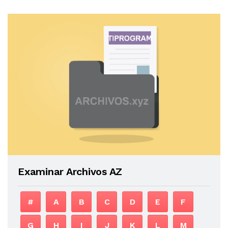
Examinar Archivos AZ
#
A
B
C
D
E
F
G
H
I
J
K
L
M