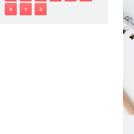
X
Y
Z