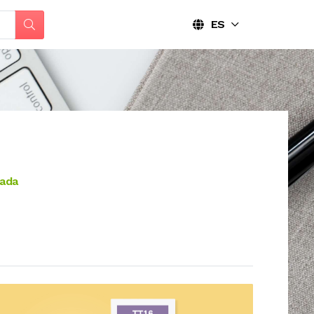
ES
cada