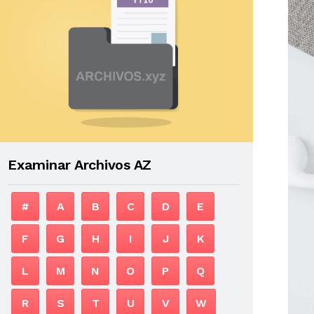
Examinar Archivos AZ
#
A
B
C
D
E
F
G
H
I
J
K
L
M
N
O
P
Q
R
S
T
U
V
W