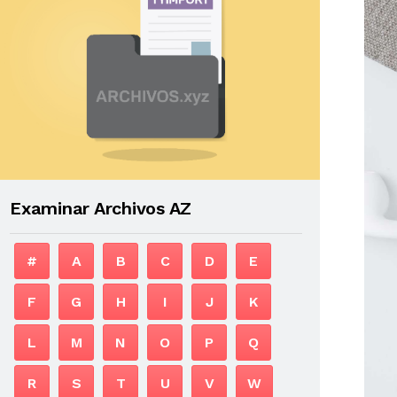
Examinar Archivos AZ
#
A
B
C
D
E
F
G
H
I
J
K
L
M
N
O
P
Q
R
S
T
U
V
W