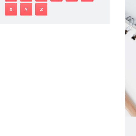
X
Y
Z