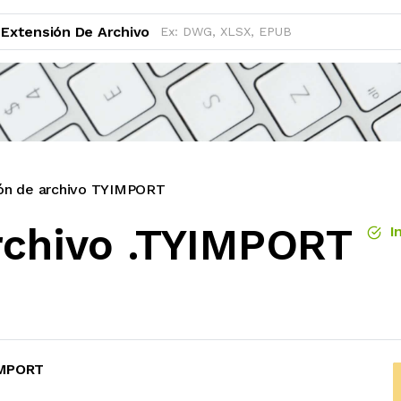
Extensión De Archivo
ón de archivo TYIMPORT
rchivo .TYIMPORT
In
IMPORT