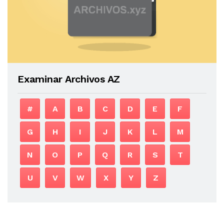
Examinar Archivos AZ
#
A
B
C
D
E
F
G
H
I
J
K
L
M
N
O
P
Q
R
S
T
U
V
W
X
Y
Z