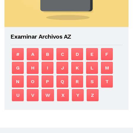
Examinar Archivos AZ
#
A
B
C
D
E
F
G
H
I
J
K
L
M
N
O
P
Q
R
S
T
U
V
W
X
Y
Z