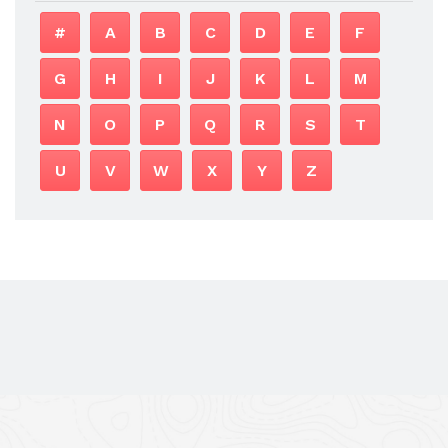
#
A
B
C
D
E
F
G
H
I
J
K
L
M
N
O
P
Q
R
S
T
U
V
W
X
Y
Z