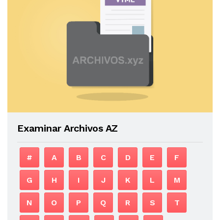
Examinar Archivos AZ
#
A
B
C
D
E
F
G
H
I
J
K
L
M
N
O
P
Q
R
S
T