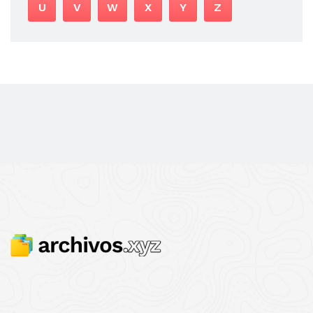
U
V
W
X
Y
Z