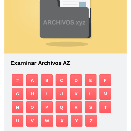
Examinar Archivos AZ
#
A
B
C
D
E
F
G
H
I
J
K
L
M
N
O
P
Q
R
S
T
U
V
W
X
Y
Z