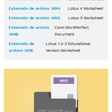
Extensión de archivo .WK4
Lotus 4 Worksheet
Extensión de archivo .WK5
Lotus 5 Worksheet
Extensión de archivo
Corel WordPerfect
.WKB
Document
Extensión de
Lotus 1-2-3 Educational
archivo .WKE
Version Worksheet