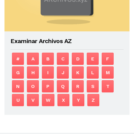
Examinar Archivos AZ
#
A
B
C
D
E
F
G
H
I
J
K
L
M
N
O
P
Q
R
S
T
U
V
W
X
Y
Z