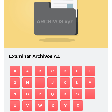
Examinar Archivos AZ
#
A
B
C
D
E
F
G
H
I
J
K
L
M
N
O
P
Q
R
S
T
U
V
W
X
Y
Z