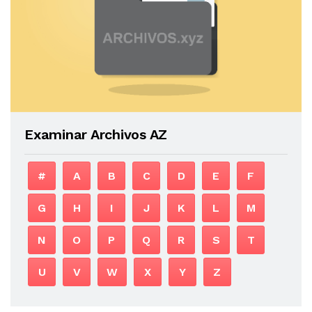
Examinar Archivos AZ
#
A
B
C
D
E
F
G
H
I
J
K
L
M
N
O
P
Q
R
S
T
U
V
W
X
Y
Z